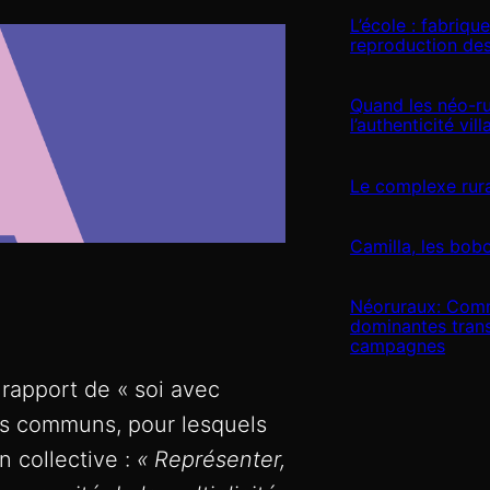
L’école : fabriqu
reproduction des
Quand les néo-ru
l’authenticité vil
Le complexe rur
Camilla, les bobo
Néoruraux: Comm
dominantes tran
campagnes
 rapport de «
soi avec
ts communs, pour lesquels
n collective :
«
Représenter,