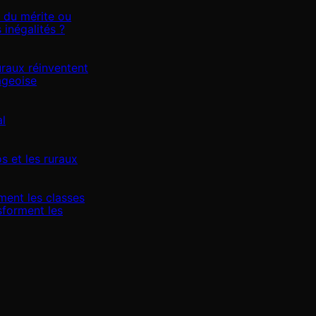
e du mérite ou
 inégalités ?
raux réinventent
lageoise
al
s et les ruraux
ent les classes
sforment les