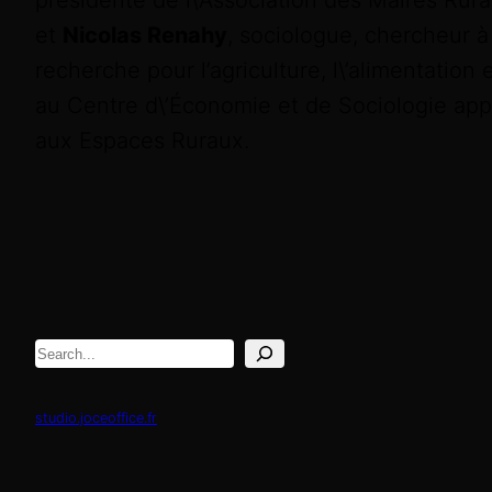
présidente de l\’Association des Maires Ru
et
Nicolas Renahy
, sociologue, chercheur à l
recherche pour l’agriculture, l\’alimentation
au Centre d\’Économie et de Sociologie appli
aux Espaces Ruraux.
Rechercher
studio.joceoffice.fr