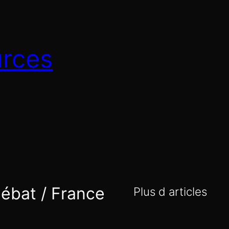
urces
 débat / France
Plus d articles