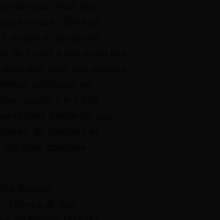
mander quel était leur
spaces ruraux. Dans un
it surpris le personnel
ie de Covid a elle aussi mis
, désirable pour des urbains
mmes politiques en
te ruralité ? A-t-elle
sentations d’enfance que
taires, de paysans et
territoire politique
ice Bouniol
n-Trièves et vice-