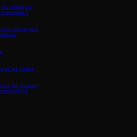
e du mérite ou
 inégalités ?
raux réinventent
lageoise
al
s et les ruraux
ent les classes
sforment les