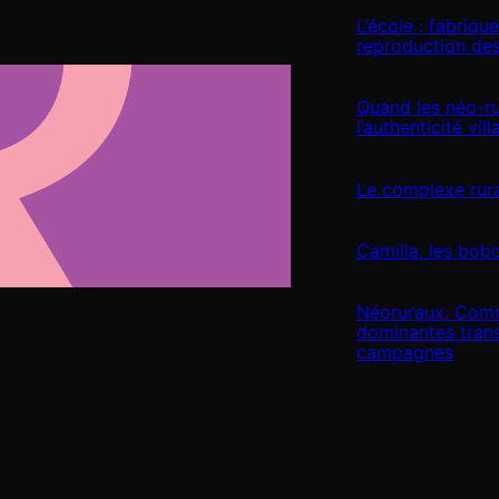
L’école : fabriqu
reproduction des
Quand les néo-ru
l’authenticité vil
Le complexe rur
Camilla, les bobo
Néoruraux: Comm
dominantes tran
campagnes