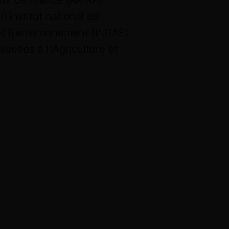
raux de France (AMRF)
\’Institut national de
 et l\’environnement (INRAE)
quées à l\’Agriculture et