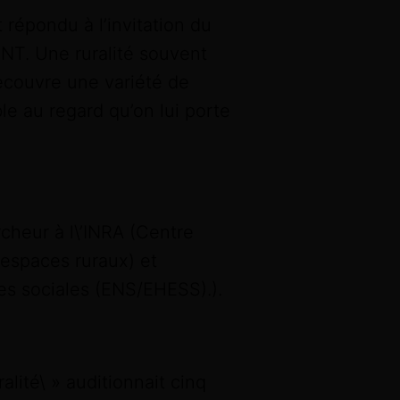
t répondu à l’invitation du
NT. Une ruralité souvent
recouvre une variété de
ble au regard qu’on lui porte
cheur à l\’INRA (Centre
 espaces ruraux) et
es sociales (ENS/EHESS).).
lité\ » auditionnait cinq